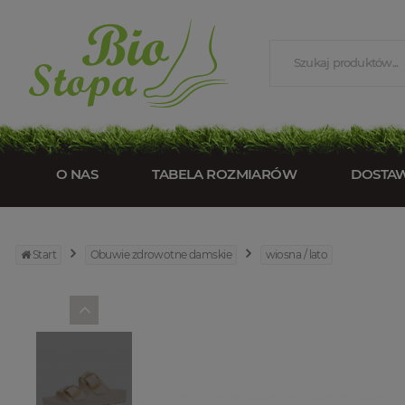
O NAS
TABELA ROZMIARÓW
DOSTA
Start
Obuwie zdrowotne damskie
wiosna / lato