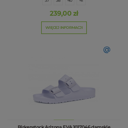
37
38
40
41
239,00 zł
WIĘCEJ INFORMACJI
@
Birkenstock Arizona EVA 1017046 damskie