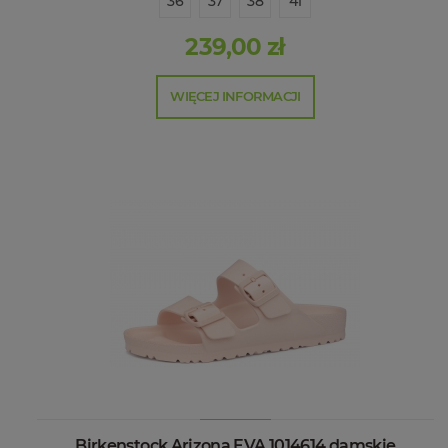
36
37
38
41
239,00 zł
WIĘCEJ INFORMACJI
Birkenstock Arizona EVA 1014614 damskie