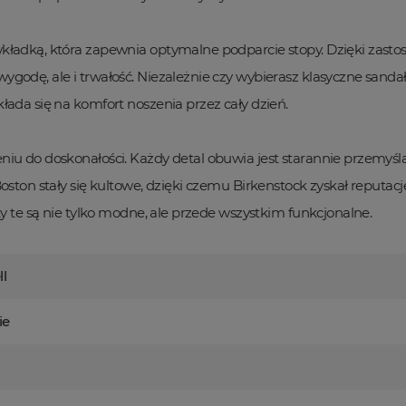
kładką, która zapewnia optymalne podparcie stopy. Dzięki zastos
godę, ale i trwałość. Niezależnie czy wybierasz klasyczne sandał
łada się na komfort noszenia przez cały dzień.
u do doskonałości. Każdy detal obuwia jest starannie przemyślan
oston stały się kultowe, dzięki czemu Birkenstock zyskał reputac
ty te są nie tylko modne, ale przede wszystkim funkcjonalne.
l
ie