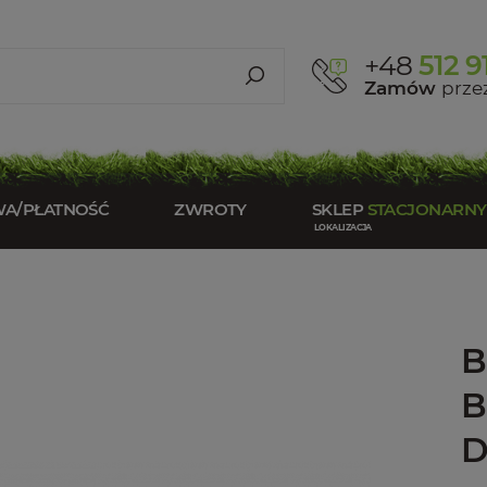
+48
512 9
Zamów
przez
WA/PŁATNOŚĆ
ZWROTY
SKLEP
STACJONARNY
B
B
D