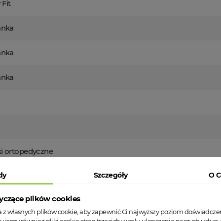
Fit
anka
anka
anka
i ortopedyczne
dy
Szczegóły
O C
yczące plików cookies
ta z własnych plików cookie, aby zapewnić Ci najwyższy poziom doświadcze
t odpowiedzialny za produkt