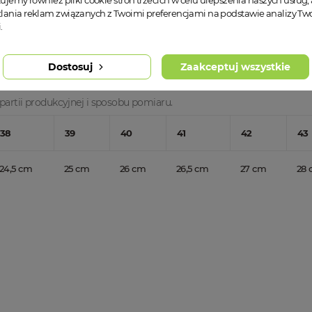
tujemy również pliki cookie stron trzecich w celu ulepszenia naszych usług, 
lania reklam związanych z Twoimi preferencjami na podstawie analizy T
.
Dostosuj
Zaakceptuj wszystkie
partii produkcyjnej i sposobu pomiaru.
38
39
40
41
42
43
24,5 cm
25 cm
26 cm
26,5 cm
27 cm
28