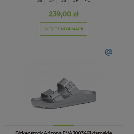
36
37
38
39
40
239,00 zł
WIĘCEJ INFORMACJI
@
Birkenstock Arizona EVA 1003491 damskie