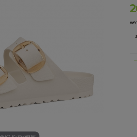
2
WY
Najedź, aby powiększyć