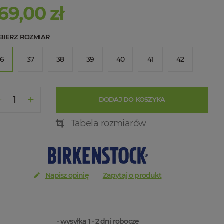
69,00 zł
BIERZ ROZMIAR
36
37
38
39
40
41
42
DODAJ DO KOSZYKA
Tabela rozmiarów
Napisz opinię
Zapytaj o produkt
- wysyłka 1 - 2 dni robocze