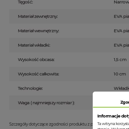
Tęgość:
Narrow 
Materiał zewnętrzny:
EVA pi
Materiał wewnętrzny:
EVA pi
Materiał wkładki:
EVA pi
Wysokość obcasa:
1,5 cm
Wysokość całkowita:
10 cm
Technologie:
Wkładk
Zgo
Waga ( najmniejszy rozmiar ):
95 g
Informacje dot
Ta witryna korzys
Szczegóły dotyczące zgodności produktu z przepisami:
Producen