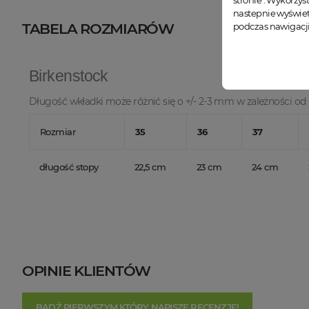
stronie . Wykorzys
nastepnie wyświet
TABELA ROZMIARÓW
podczas nawigacji
Birkenstock
Długość wkładki może różnić się o +/- 2-3 mm w zależności od 
Rozmiar
35
36
37
długość stopy
22,5 cm
23 cm
24 cm
OPINIE KLIENTÓW
BĄDŹ PIERWSZYM KTÓRY NAPISZE RECENZJĘ!