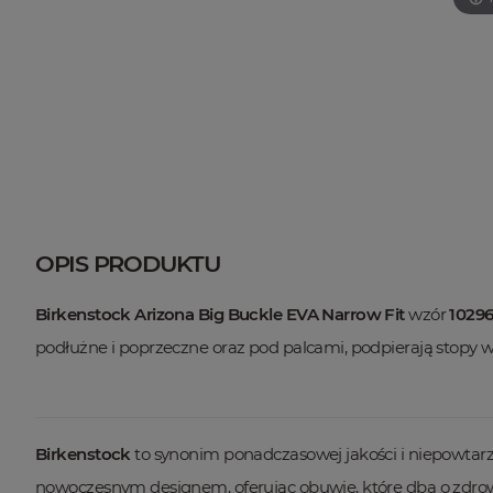
OPIS PRODUKTU
Birkenstock Arizona Big Buckle EVA Narrow Fit
wzór
10296
podłużne i poprzeczne oraz pod palcami, podpierają stopy 
Birkenstock
to synonim ponadczasowej jakości i niepowtarza
nowoczesnym designem, oferując obuwie, które dba o zdrowie