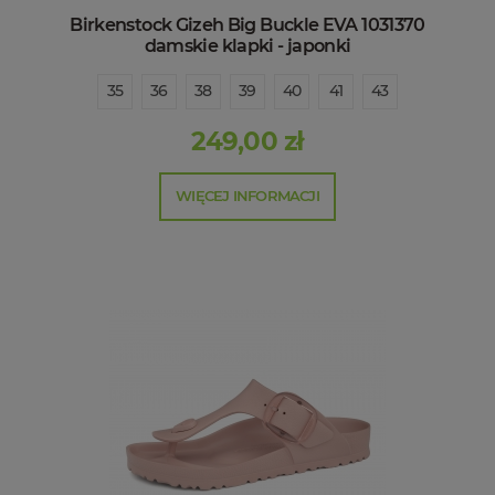
Birkenstock Gizeh Big Buckle EVA 1031370
damskie klapki - japonki
35
36
38
39
40
41
43
249,00 zł
WIĘCEJ INFORMACJI