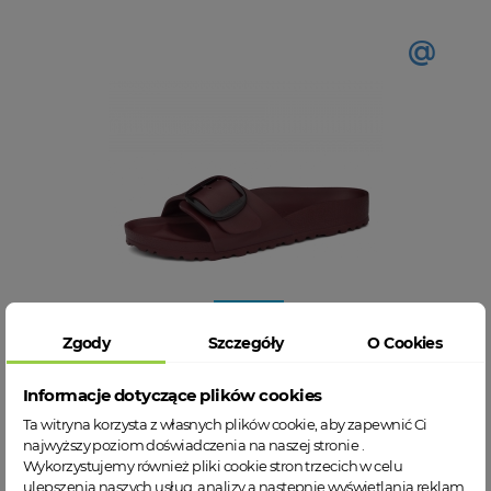
@
Zgody
Szczegóły
O Cookies
Birkenstock Madrid Big Buckle Eva 1033116
damskie klapki
Informacje dotyczące plików cookies
Ta witryna korzysta z własnych plików cookie, aby zapewnić Ci
35
36
38
39
40
41
42
43
najwyższy poziom doświadczenia na naszej stronie .
Wykorzystujemy również pliki cookie stron trzecich w celu
249,00 zł
ulepszenia naszych usług, analizy a nastepnie wyświetlania reklam