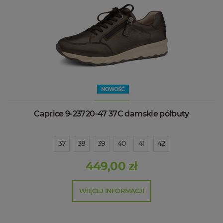
Caprice 9-23720-47 37C damskie półbuty
37
38
39
40
41
42
449,00 zł
WIĘCEJ INFORMACJI