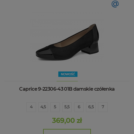
@
Caprice 9-22306-43 01B damskie czółenka
4
4,5
5
5,5
6
6,5
7
369,00 zł