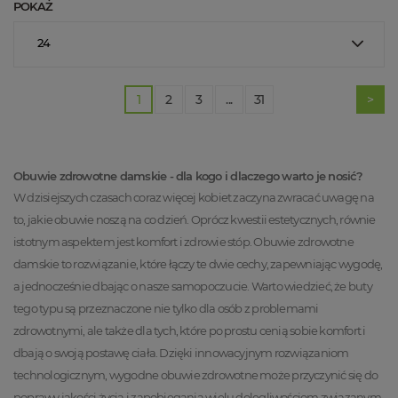
POKAŻ
24
1
2
3
...
31
Obuwie zdrowotne damskie - dla kogo i dlaczego warto je nosić?
W dzisiejszych czasach coraz więcej kobiet zaczyna zwracać uwagę na
to, jakie obuwie noszą na co dzień. Oprócz kwestii estetycznych, równie
istotnym aspektem jest komfort i zdrowie stóp. Obuwie zdrowotne
damskie to rozwiązanie, które łączy te dwie cechy, zapewniając wygodę,
a jednocześnie dbając o nasze samopoczucie. Warto wiedzieć, że buty
tego typu są przeznaczone nie tylko dla osób z problemami
zdrowotnymi, ale także dla tych, które po prostu cenią sobie komfort i
dbają o swoją postawę ciała. Dzięki innowacyjnym rozwiązaniom
technologicznym, wygodne obuwie zdrowotne może przyczynić się do
poprawy jakości życia i zapobiegania wielu dolegliwościom związanym