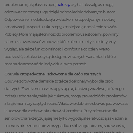
problemami jak płaskostopie,
haluksy
czy halluks valgus, mogą
odczuwać ogromną ulgę dzięki odpowiednio dobranym butom.
Odpowiednie modele, dzięki wkładkom ortopedycznym, dobrej
amortyzacji i wsparciu łuku stopy, zmniejszają obciążenie stawów.
Kobiety, które mają skłonność do problemów ze stopami, powinny
zatem zainwestować w obuwie, które oferuje nie tylko estetyczny
wygląd, ale także funkcjonalność i komfort na co dzień. Warto
podkreślić, że takie buty są dostępne w różnych wariantach, które
można dostosować do indywidualnych potrzeb.
Obuwie ortopedyczne i zdrowotne dla osób starszych
Obuwie zdrowotne damskie to także doskonały wybór dla osób
starszych. Z wiekiem nasze stopy stają się bardziej wrażliwe, a różnego
rodzaju schorzenia, takie jak cukrzyca, mogą prowadzić do problemów
z krążeniem czy częstych otarć. Właściwie dobrane obuwie jest wówczas
kluczowe dla zachowania zdrowia i komfortu.
Buty zdrowotne dla
seniorów charakteryzują się nie tylko wygodą, ale i łatwością zakładania,
co ma istotne znaczenie w przypadku osób z ograniczoną sprawnością
manualną.
Dodatkowo, odpowiednia amortyzacja i stabilność butów