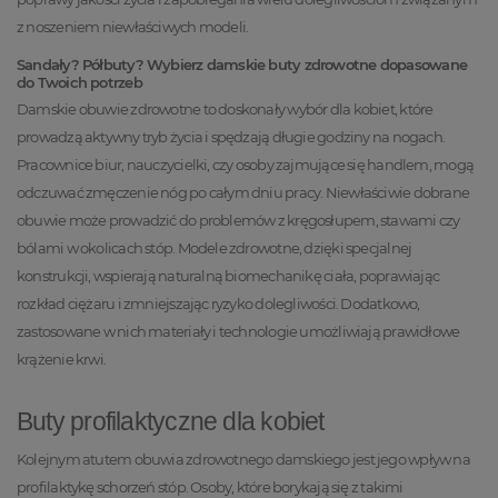
z noszeniem niewłaściwych modeli.
Sandały? Półbuty? Wybierz damskie buty zdrowotne dopasowane
do Twoich potrzeb
Damskie obuwie zdrowotne to doskonały wybór dla kobiet, które
prowadzą aktywny tryb życia i spędzają długie godziny na nogach.
Pracownice biur, nauczycielki, czy osoby zajmujące się handlem, mogą
odczuwać zmęczenie nóg po całym dniu pracy. Niewłaściwie dobrane
obuwie może prowadzić do problemów z kręgosłupem, stawami czy
bólami w okolicach stóp. Modele zdrowotne, dzięki specjalnej
konstrukcji, wspierają naturalną biomechanikę ciała, poprawiając
rozkład ciężaru i zmniejszając ryzyko dolegliwości. Dodatkowo,
zastosowane w nich materiały i technologie umożliwiają prawidłowe
krążenie krwi.
Buty profilaktyczne dla kobiet
Kolejnym atutem obuwia zdrowotnego damskiego jest jego wpływ na
profilaktykę schorzeń stóp. Osoby, które borykają się z takimi