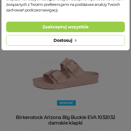
związanych z Twoimi preferencjami na podstawie analizy Twoich
zachowań podczas nawigacji.
WIĘCEJ INFORMACJI
Zaakceptuj wszystkie
@
Dostosuj
Birkenstock Arizona Big Buckle EVA 1032032
damskie klapki