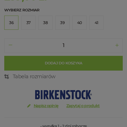
WYBIERZ ROZMIAR
36
37
38
39
40
41
DODAJ DO KOSZYKA
Tabela rozmiarów
Napisz opinię
Zapytaj o produkt
- wysyłka 1 - 2 dni robocze