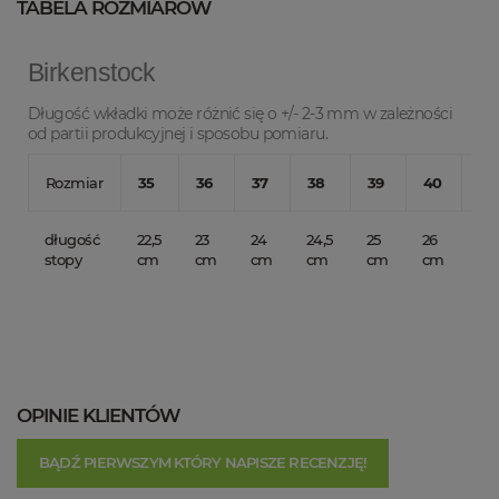
TABELA ROZMIARÓW
Birkenstock
Długość wkładki może różnić się o +/- 2-3 mm w zależności
od partii produkcyjnej i sposobu pomiaru.
Rozmiar
35
36
37
38
39
40
41
długość
22,5
23
24
24,5
25
26
26,
stopy
cm
cm
cm
cm
cm
cm
c
OPINIE KLIENTÓW
BĄDŹ PIERWSZYM KTÓRY NAPISZE RECENZJĘ!