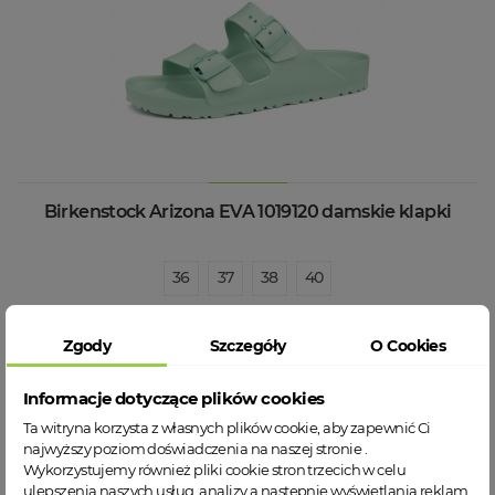
Birkenstock Arizona EVA 1019120 damskie klapki
36
37
38
40
239,00 zł
Zgody
Szczegóły
O Cookies
WIĘCEJ INFORMACJI
Informacje dotyczące plików cookies
Ta witryna korzysta z własnych plików cookie, aby zapewnić Ci
najwyższy poziom doświadczenia na naszej stronie .
Wykorzystujemy również pliki cookie stron trzecich w celu
ulepszenia naszych usług, analizy a nastepnie wyświetlania reklam