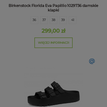
Birkenstock Florida Eva Papillio 1029736 damskie
klapki
36
37
38
39
41
299,00 zł
WIĘCEJ INFORMACJI
@