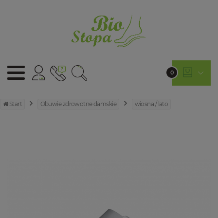
0
Start
Obuwie zdrowotne damskie
wiosna / lato