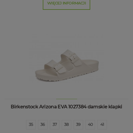
WIĘCEJ INFORMACJI
Birkenstock Arizona EVA 1027384 damskie klapki
35
36
37
38
39
40
41