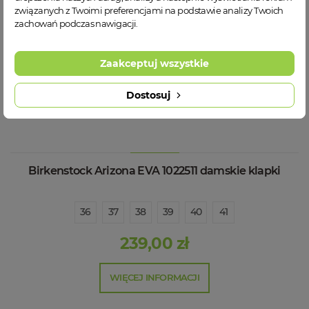
związanych z Twoimi preferencjami na podstawie analizy Twoich
zachowań podczas nawigacji.
Zaakceptuj wszystkie
Dostosuj
Birkenstock Arizona EVA 1022511 damskie klapki
36
37
38
39
40
41
239,00 zł
WIĘCEJ INFORMACJI