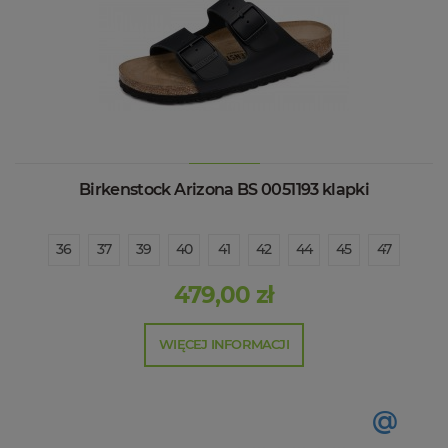
Birkenstock Arizona BS 0051193 klapki
36
37
39
40
41
42
44
45
47
479,00 zł
WIĘCEJ INFORMACJI
@