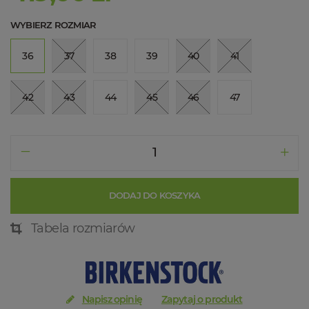
WYBIERZ ROZMIAR
36
37
38
39
40
41
42
43
44
45
46
47
DODAJ DO KOSZYKA
Tabela rozmiarów
Napisz opinię
Zapytaj o produkt