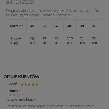
Birkenstock
Długość wkładki może różnić się o +/- 2-3 mm w zależności
od partii produkcyjnej i sposobu pomiaru.
Rozmiar
35
36
37
38
39
40
41
długość
22,5
23
24
24,5
25
26
26,
stopy
cm
cm
cm
cm
cm
cm
c
OPINIE KLIENTÓW
Oceń:
Romek
2020-03-31
przyjemne klapki
dostalem od zony klapki zdrowotne, lekarz tez polecal z