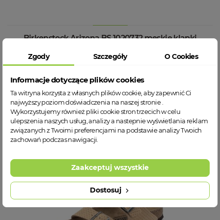
Birkenstock Arizona BS 1020732 męskie klapki
Zgody
Szczegóły
O Cookies
43
45
Informacje dotyczące plików cookies
429,00 zł
Ta witryna korzysta z własnych plików cookie, aby zapewnić Ci
najwyższy poziom doświadczenia na naszej stronie .
Wykorzystujemy również pliki cookie stron trzecich w celu
WIĘCEJ INFORMACJI
ulepszenia naszych usług, analizy a nastepnie wyświetlania reklam
związanych z Twoimi preferencjami na podstawie analizy Twoich
zachowań podczas nawigacji.
Zaakceptuj wszystkie
Dostosuj