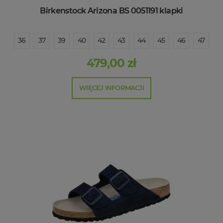
Birkenstock Arizona BS 0051191 klapki
36
37
39
40
42
43
44
45
46
47
479,00 zł
WIĘCEJ INFORMACJI