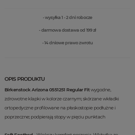
- wysyłka 1 - 2 dni robocze
- darmowa dostawa od 199 zł
- 14 dniowe prawo zwrotu
OPIS PRODUKTU
Birkenstock Arizona 0551251 Regular Fit
wygodne,
zdrowotne klapki w kolorze czarnym; skórzane wkładki
ortopedyczne profilowane na płaskostopie podłużne i
poprzeczne; podpierają stopy w pięciu punktach
Soft Footbed
- Większy komfort noszenia. Wkładka ze