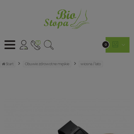
0
Start
Obuwie zdrowotne męskie
wiosna / lato