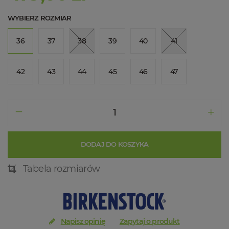
WYBIERZ ROZMIAR
36
37
38
39
40
41
42
43
44
45
46
47
DODAJ DO KOSZYKA
Tabela rozmiarów
Napisz opinię
Zapytaj o produkt