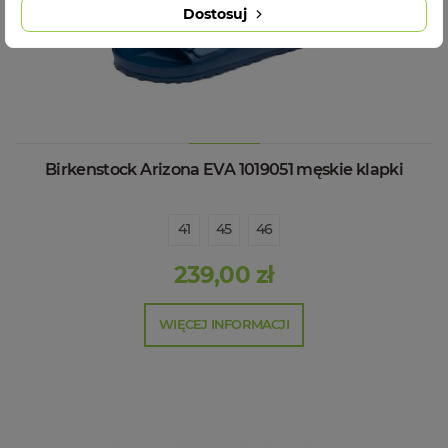
Dostosuj
Birkenstock Arizona EVA 1019051 męskie klapki
41
45
46
239,00 zł
WIĘCEJ INFORMACJI