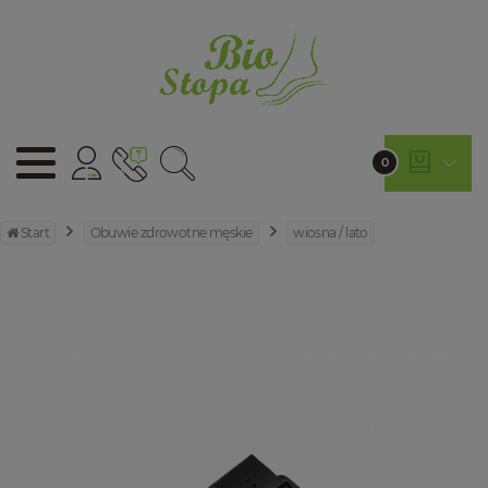
0
Start
Obuwie zdrowotne męskie
wiosna / lato