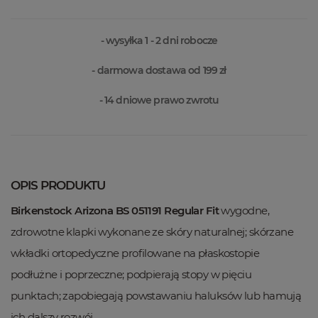
- wysyłka 1 - 2 dni robocze
- darmowa dostawa od 199 zł
- 14 dniowe prawo zwrotu
OPIS PRODUKTU
Birkenstock Arizona BS 051191 Regular Fit
wygodne,
zdrowotne klapki wykonane ze skóry naturalnej; skórzane
wkładki ortopedyczne profilowane na płaskostopie
podłużne i poprzeczne; podpierają stopy w pięciu
punktach; zapobiegają powstawaniu haluksów lub hamują
ich dalszy rozwój.