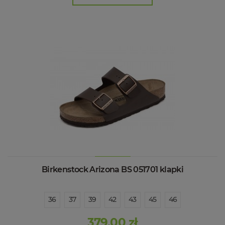
Birkenstock Arizona BS 051701 klapki
36
37
39
42
43
45
46
379,00 zł