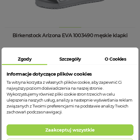
Birkenstock Arizona EVA 1003490 męskie klapki
42
43
44
45
46
Zgody
Szczegóły
O Cookies
239,00 zł
Informacje dotyczące plików cookies
Ta witryna korzysta z własnych plików cookie, aby zapewnić Ci
WIĘCEJ INFORMACJI
najwyższy poziom doświadczenia na naszej stronie .
Wykorzystujemy również pliki cookie stron trzecich w celu
ulepszenia naszych usług, analizy a nastepnie wyświetlania reklam
związanych z Twoimi preferencjami na podstawie analizy Twoich
zachowań podczas nawigacji.
Zaakceptuj wszystkie