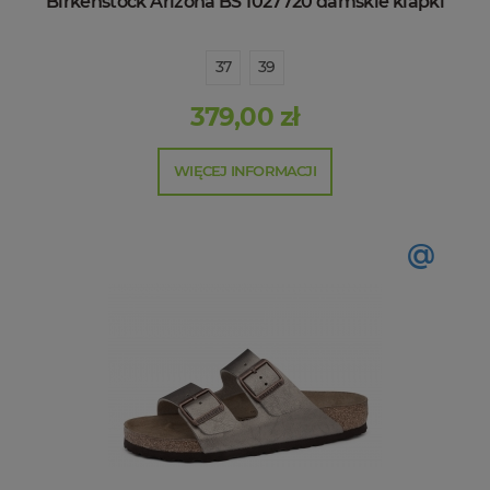
Birkenstock Arizona BS 1027720 damskie klapki
37
39
379,00 zł
WIĘCEJ INFORMACJI
@