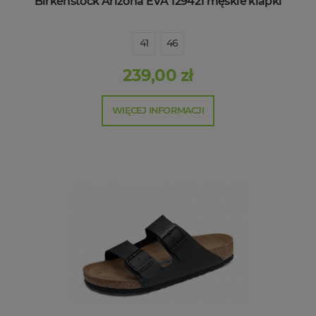
Birkenstock Arizona EVA 129421 męskie klapki
41
46
239,00 zł
WIĘCEJ INFORMACJI