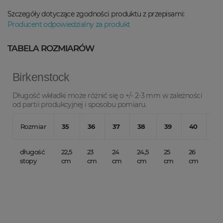
Szczegóły dotyczące zgodności produktu z przepisami:
Producent odpowiedzialny za produkt
TABELA ROZMIARÓW
Birkenstock
Długość wkładki może różnić się o +/- 2-3 mm w zależności
od partii produkcyjnej i sposobu pomiaru.
Rozmiar
35
36
37
38
39
40
41
długość
22,5
23
24
24,5
25
26
26,
stopy
cm
cm
cm
cm
cm
cm
c