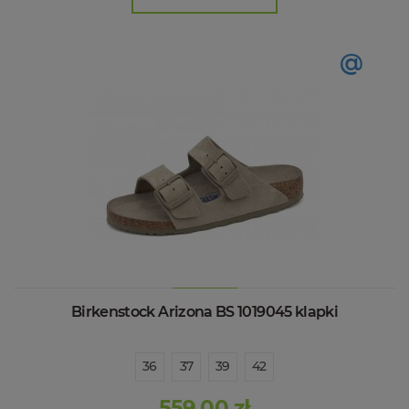
@
Birkenstock Arizona BS 1019045 klapki
36
37
39
42
559,00 zł