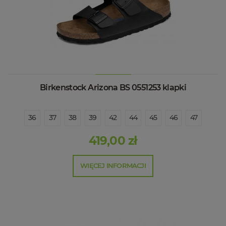
Birkenstock Arizona BS 0551253 klapki
36
37
38
39
42
44
45
46
47
419,00 zł
WIĘCEJ INFORMACJI