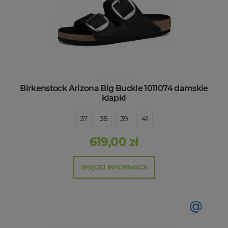
Birkenstock Arizona Big Buckle 1011074 damskie
klapki
37
38
39
41
619,00 zł
WIĘCEJ INFORMACJI
@