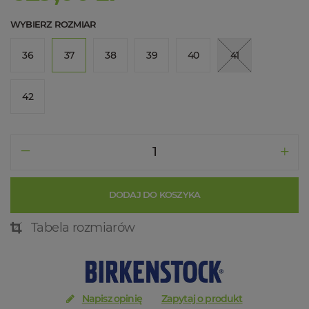
WYBIERZ ROZMIAR
36
37
38
39
40
41
42
DODAJ DO KOSZYKA
Tabela rozmiarów
Napisz opinię
Zapytaj o produkt