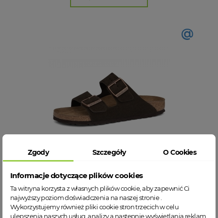
@
Zgody
Szczegóły
O Cookies
Birkenstock Arizona BS 0951313 damskie klapki
Informacje dotyczące plików cookies
Ta witryna korzysta z własnych plików cookie, aby zapewnić Ci
36
37
38
39
40
najwyższy poziom doświadczenia na naszej stronie .
Wykorzystujemy również pliki cookie stron trzecich w celu
549,00 zł
ulepszenia naszych usług, analizy a nastepnie wyświetlania reklam