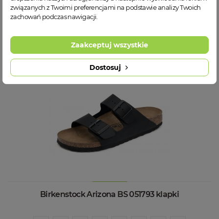
związanych z Twoimi preferencjami na podstawie analizy Twoich
zachowań podczas nawigacji.
WIĘCEJ INFORMACJI
Zaakceptuj wszystkie
Dostosuj
Birkenstock Arizona BS 051793 klapki