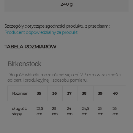
240 g
Szczegóły dotyczące zgodności produktu z przepisami:
Producent odpowiedzialny za produkt
TABELA ROZMIARÓW
Birkenstock
Długość wkładki może różnić się o +/- 2-3 mm w zależności
od partii produkcyjnej i sposobu pomiaru.
Rozmiar
35
36
37
38
39
40
41
długość
22,5
23
24
24,5
25
26
26,
stopy
cm
cm
cm
cm
cm
cm
c