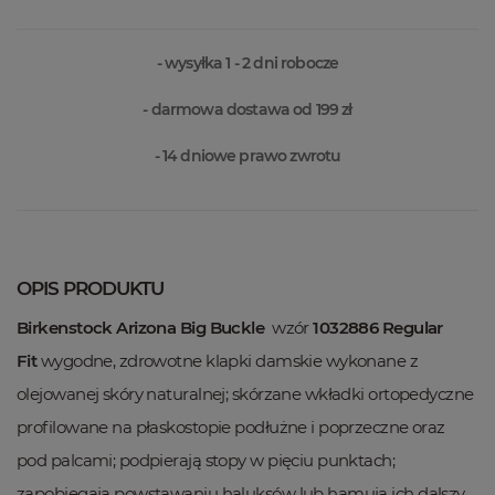
- wysyłka 1 - 2 dni robocze
- darmowa dostawa od 199 zł
- 14 dniowe prawo zwrotu
OPIS PRODUKTU
Birkenstock Arizona Big Buckle
wzór
1032886 Regular
Fit
wygodne, zdrowotne klapki damskie wykonane z
olejowanej skóry naturalnej; skórzane wkładki ortopedyczne
profilowane na płaskostopie podłużne i poprzeczne oraz
pod palcami; podpierają stopy w pięciu punktach;
zapobiegają powstawaniu haluksów lub hamują ich dalszy