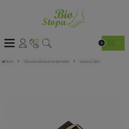
0
Start
Obuwie zdrowotne damskie
wiosna / lato