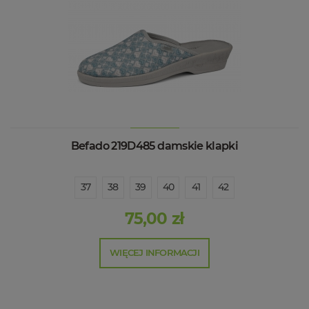
Befado 219D485 damskie klapki
37
38
39
40
41
42
75,00 zł
WIĘCEJ INFORMACJI