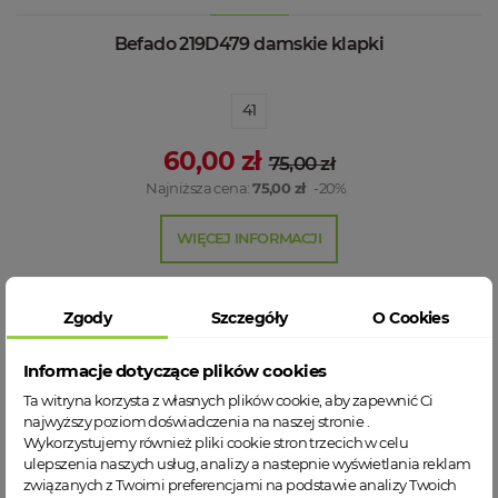
Befado 219D479 damskie klapki
41
60,00 zł
75,00 zł
Najniższa cena:
75,00 zł
-20%
WIĘCEJ INFORMACJI
@
Zgody
Szczegóły
O Cookies
Informacje dotyczące plików cookies
Ta witryna korzysta z własnych plików cookie, aby zapewnić Ci
najwyższy poziom doświadczenia na naszej stronie .
Wykorzystujemy również pliki cookie stron trzecich w celu
ulepszenia naszych usług, analizy a nastepnie wyświetlania reklam
związanych z Twoimi preferencjami na podstawie analizy Twoich