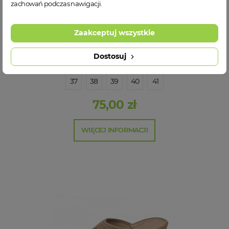
zachowań podczas nawigacji.
Zaakceptuj wszystkie
Befado 219D483 damskie klapki
Dostosuj
37
38
39
40
41
75,00 zł
WIĘCEJ INFORMACJI