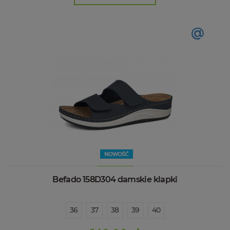
@
Befado 158D304 damskie klapki
36
37
38
39
40