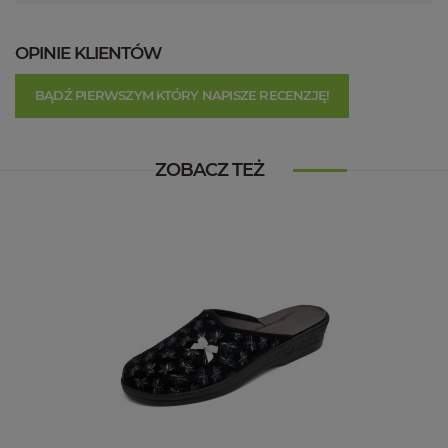
OPINIE KLIENTÓW
BĄDŹ PIERWSZYM KTÓRY NAPISZE RECENZJĘ!
ZOBACZ TEŻ