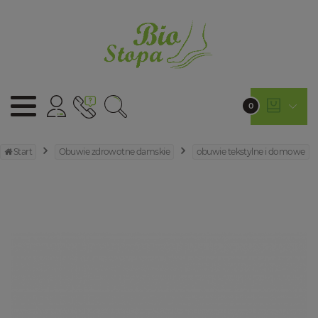
0
Start
Obuwie zdrowotne damskie
obuwie tekstylne i domowe