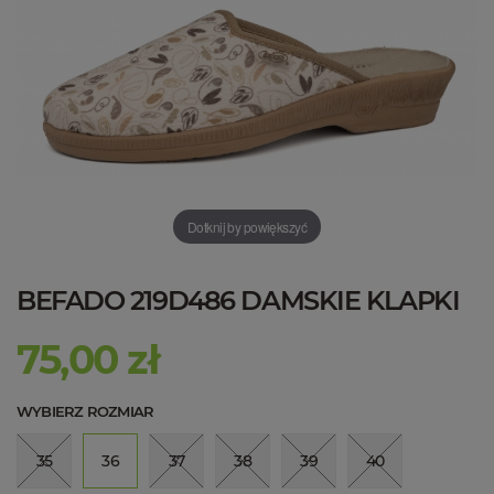
Dotknij by powiększyć
BEFADO 219D486 DAMSKIE KLAPKI
75,00 zł
WYBIERZ ROZMIAR
35
36
37
38
39
40