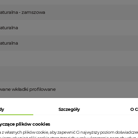
naturalna - zamszowa
aturalna
aturalna
ane wkładki profilowane
dy
Szczegóły
O C
yczące plików cookies
t odpowiedzialny za produkt
ta z własnych plików cookie, aby zapewnić Ci najwyższy poziom doświadcze