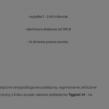
- wysyłka 1 - 2 dni robocze
- darmowa dostawa od 199 zł
- 14 dniowe prawo zwrotu
astyczne antypoślizgowe podeszwy; wyjmowane, skórzane
zczony z boku suwak ułatwia zakładanie;
Tęgość M
- na