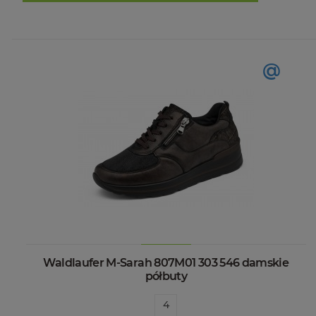
@
Waldlaufer M-Sarah 807M01 303 546 damskie
półbuty
4