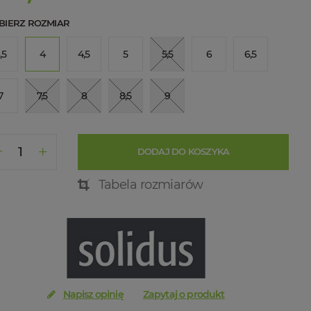
BIERZ ROZMIAR
,5
4
4,5
5
5,5
6
6,5
7
7,5
8
8,5
9
DODAJ DO KOSZYKA
Tabela rozmiarów
Napisz opinię
Zapytaj o produkt