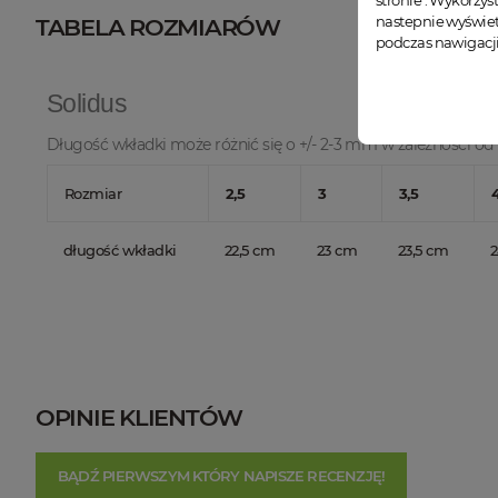
stronie . Wykorzys
nastepnie wyświet
TABELA ROZMIARÓW
podczas nawigacji
Solidus
Długość wkładki może różnić się o +/- 2-3 mm w zależności od 
Rozmiar
2,5
3
3,5
długość wkładki
22,5 cm
23 cm
23,5 cm
OPINIE KLIENTÓW
BĄDŹ PIERWSZYM KTÓRY NAPISZE RECENZJĘ!