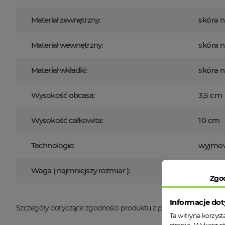
Materiał zewnętrzny:
skóra 
Materiał wewnętrzny:
skóra n
Materiał wkładki:
skóra n
Wysokość obcasa:
3,5 cm
Wysokość całkowita:
10 cm
Technologie:
wyjmow
Waga ( najmniejszy rozmiar ):
350 g
Zgo
Informacje dot
Szczegóły dotyczące zgodności produktu z przepisami:
Producen
Ta witryna korzys