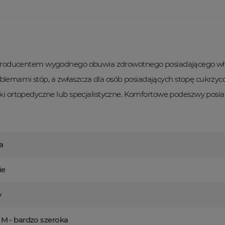
st producentem wygodnego obuwia zdrowotnego posiadającego właś
roblemami stóp, a zwłaszcza dla osób posiadających stopę cukr
ortopedyczne lub specjalistyczne. Komfortowe podeszwy posiada
a
ie
y
 M - bardzo szeroka