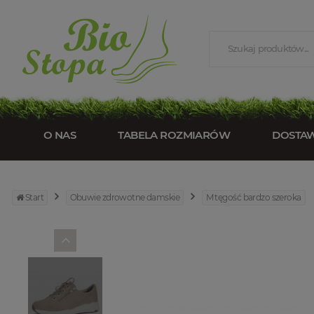
O NAS
TABELA ROZMIARÓW
DOSTA
Start
Obuwie zdrowotne damskie
M tęgość bardzo szeroka