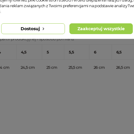
tujemy również pliki cookie stron trzecich w celu ulepszenia naszych usług, 
lania reklam związanych z Twoimi preferencjami na podstawie analizy T
.
Dostosuj
Zaakceptuj wszystkie
partii produkcyjnej i sposobu pomiaru.
4
4,5
5
5,5
6
6,5
24 cm
24,5 cm
25 cm
25,5 cm
26 cm
26,5 cm