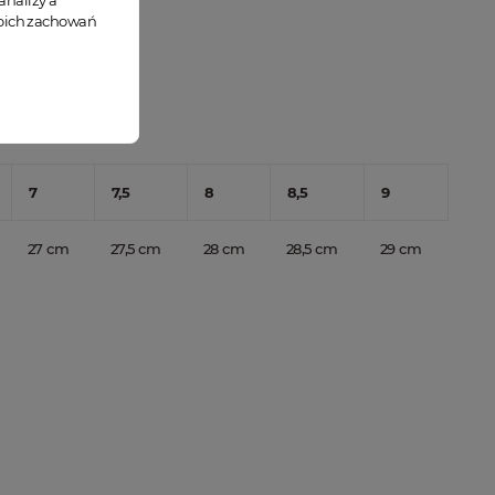
analizy a
woich zachowań
7
7,5
8
8,5
9
27 cm
27,5 cm
28 cm
28,5 cm
29 cm