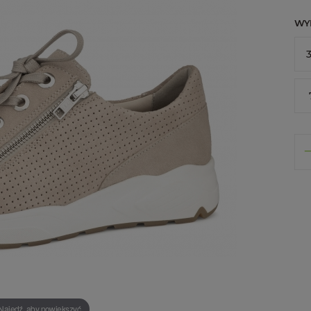
WY
3
Najedź, aby powiększyć