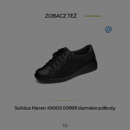
ZOBACZ TEŻ
@
Solidus Maren 49000 00999 damskie półbuty
3,5