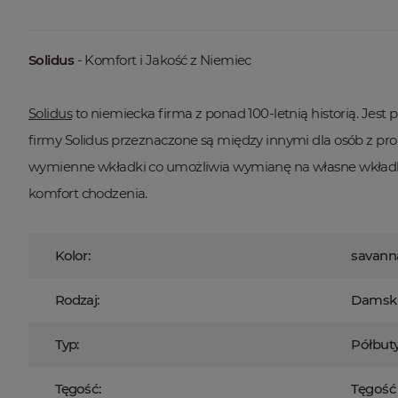
Solidus
- Komfort i Jakość z Niemiec
Solidus
to niemiecka firma z ponad 100-letnią historią. Je
firmy Solidus przeznaczone są między innymi dla osób z p
wymienne wkładki co umożliwia wymianę na własne wkładki 
komfort chodzenia.
Kolor:
savann
Rodzaj:
Damsk
Typ:
Półbut
Tęgość:
Tęgość