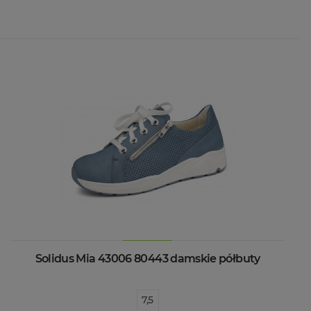
Solidus Mia 43006 80443 damskie półbuty
7,5