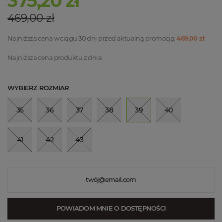
375,20 zł
469,00 zł
Najniższa cena w ciągu 30 dni przed aktualną promocją:
469,00 zł
Najniższa cena produktu
z dnia
WYBIERZ ROZMIAR
35
36
37
38
39
40
41
42
43
POWIADOM MNIE O DOSTĘPNOŚCI