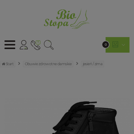
0
Start
Obuwie zdrowotne damskie
jesień / zima