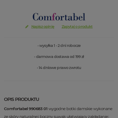
Napisz opinię
Zapytaj o produkt
- wysyłka 1 - 2 dni robocze
- darmowa dostawa od 199 zł
- 14 dniowe prawo zwrotu
OPIS PRODUKTU
Comfortabel 990683 01
wygodne botki damskie wykonane
ze skóry naturalnej; boczny suwak ułatwiający zakładanie;