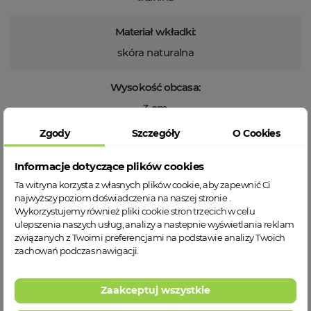
Materiał wkładki:
skóra naturalna
Wysokość obcasa:
3 cm
Zgody
Szczegóły
O Cookies
Wysokość całkowita:
11 cm
Informacje dotyczące plików cookies
Ta witryna korzysta z własnych plików cookie, aby zapewnić Ci
Technologie:
najwyższy poziom doświadczenia na naszej stronie .
Wykorzystujemy również pliki cookie stron trzecich w celu
wyjmowane skórzane wkładki
ulepszenia naszych usług, analizy a nastepnie wyświetlania reklam
związanych z Twoimi preferencjami na podstawie analizy Twoich
zachowań podczas nawigacji.
Waga ( najmniejszy rozmiar ):
330 g
Zaakceptuj wszystkie