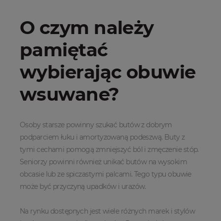
O czym należy
pamiętać
wybierając obuwie
wsuwane?
Osoby starsze powinny szukać butów z dobrym
podparciem łuku i amortyzowaną podeszwą. Buty z
tymi cechami pomogą zmniejszyć ból i zmęczenie stóp.
Seniorzy powinni również unikać butów na wysokim
obcasie lub ze spiczastymi palcami. Tego typu obuwie
może być przyczyną upadków i urazów.
Na rynku dostępnych jest wiele różnych marek i stylów