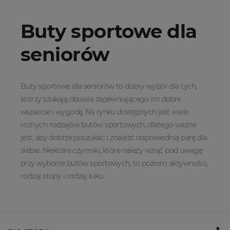
Buty sportowe dla
seniorów
Buty sportowe dla seniorów to dobry wybór dla tych,
którzy szukają obuwia zapewniającego im dobre
wsparcie i wygodę. Na rynku dostępnych jest wiele
różnych rodzajów butów sportowych, dlatego ważne
jest, aby dobrze poszukać i znaleźć odpowiednią parę dla
siebie. Niektóre czynniki, które należy wziąć pod uwagę
przy wyborze butów sportowych, to poziom aktywności,
rodzaj stopy i rodzaj łuku.