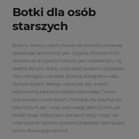
Botki dla osób
starszych
Botki to świetny wybór obuwia dla seniorów, ponieważ
zapewniają zarówno styl, jak i wygodę. Można je nosić
zarówno do strojów formalnych, jak i codziennych, i są
idealne dla tych, którzy chcą nadać swojemu wyglądowi
nieco ostrzejszy charakter. Botki są dostępne w wielu
różnych stylach, dlatego ważne jest, aby znaleźć
odpowiednią parę, która będzie odpowiadać Twoim
indywidualnym potrzebom. Pamiętaj, aby przymierzyć
kilka różnych par i wziąć pod uwagę takie czynniki, jak
kształt stopy, rodzaj łuku i szerokość stopy. Mając tak
wiele opcji do wyboru, na pewno znajdziesz idealną parę
butów dla swojego seniora!