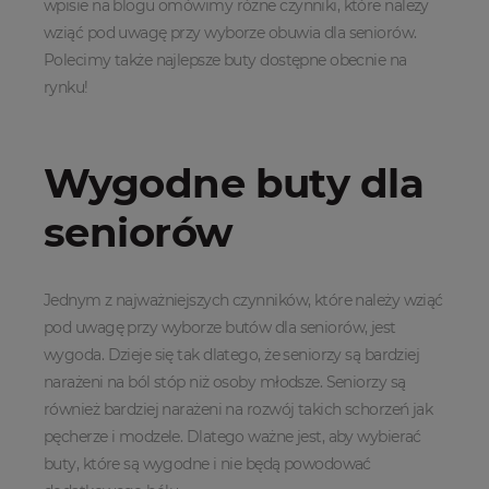
wpisie na blogu omówimy różne czynniki, które należy
wziąć pod uwagę przy wyborze obuwia dla seniorów.
Polecimy także najlepsze buty dostępne obecnie na
rynku!
Wygodne buty dla
seniorów
Jednym z najważniejszych czynników, które należy wziąć
pod uwagę przy wyborze butów dla seniorów, jest
wygoda. Dzieje się tak dlatego, że seniorzy są bardziej
narażeni na ból stóp niż osoby młodsze. Seniorzy są
również bardziej narażeni na rozwój takich schorzeń jak
pęcherze i modzele. Dlatego ważne jest, aby wybierać
buty, które są wygodne i nie będą powodować