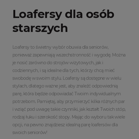
Loafersy dla osób
starszych
Loafersy to świetny wybór obuwia dla seniorów,
ponieważ zapewniają wszechstronność i wygodę. Można
je nosić zarówno do strojów wizytowych, jak i
codziennych, i są idealne dla tych, którzy chcą mieć
swobodę w swoim stylu. Loafersy są dostępne w wielu
stylach, dlatego ważne jest, aby znaleźć odpowiednią
parę, która będzie odpowiadać Twoim indywidualnym
potrzebom. Pamiętaj, aby przymierzyć kilka różnych par
i wziąć pod uwagę takie czynniki, jak kształt Twoich stóp,
rodzaj łuku i szerokość stopy. Mając do wyboru tak wiele
opcji, na pewno znajdziesz idealną parę loafersów dla
swoich seniorów!