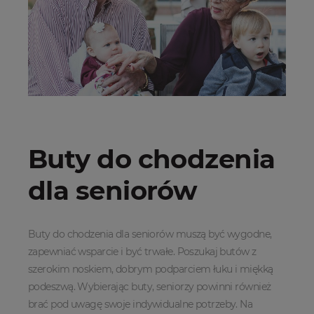
Buty do chodzenia
dla seniorów
Buty do chodzenia dla seniorów muszą być wygodne,
zapewniać wsparcie i być trwałe. Poszukaj butów z
szerokim noskiem, dobrym podparciem łuku i miękką
podeszwą. Wybierając buty, seniorzy powinni również
brać pod uwagę swoje indywidualne potrzeby. Na