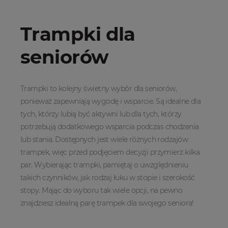
Trampki dla
seniorów
Trampki to kolejny świetny wybór dla seniorów,
ponieważ zapewniają wygodę i wsparcie. Są idealne dla
tych, którzy lubią być aktywni lub dla tych, którzy
potrzebują dodatkowego wsparcia podczas chodzenia
lub stania. Dostępnych jest wiele różnych rodzajów
trampek, więc przed podjęciem decyzji przymierz kilka
par. Wybierając trampki, pamiętaj o uwzględnieniu
takich czynników, jak rodzaj łuku w stopie i szerokość
stopy. Mając do wyboru tak wiele opcji, na pewno
znajdziesz idealną parę trampek dla swojego seniora!