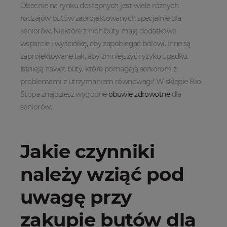
Obecnie na rynku dostępnych jest wiele różnych
rodzajów butów zaprojektowanych specjalnie dla
seniorów. Niektóre z nich buty mają dodatkowe
wsparcie i wyściółkę, aby zapobiegać bólowi. Inne są
zaprojektowane tak, aby zmniejszyć ryzyko upadku.
Istnieją nawet buty, które pomagają seniorom z
problemami z utrzymaniem równowagi! W sklepie Bio
Stopa znajdziesz wygodne
obuwie zdrowotne
dla
seniorów.
Jakie czynniki
należy wziąć pod
uwagę przy
zakupie butów dla