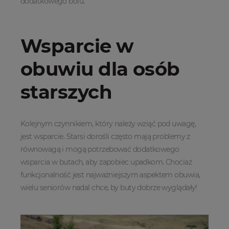
dodatkowego bólu.
Wsparcie w
obuwiu dla osób
starszych
Kolejnym czynnikiem, który należy wziąć pod uwagę,
jest wsparcie. Starsi dorośli często mają problemy z
równowagą i mogą potrzebować dodatkowego
wsparcia w butach, aby zapobiec upadkom. Chociaż
funkcjonalność jest najważniejszym aspektem obuwia,
wielu seniorów nadal chce, by buty dobrze wyglądały!