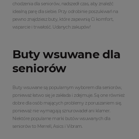
chodzenia dla seniorów, nadszedł czas, aby znaleźć
idealną parę dla siebie. Przy odrobinie poszukiwań na
pewno znajdziesz buty, które zapewnią Ci komfort,
wsparcie i trwałość. Udanych zakupów!
Buty wsuwane dla
seniorów
Buty wsuwane są popularnym wyborem dla seniorów,
ponieważ łatwo się je zakłada i zdejmuje. Są one również
dobre dla osób mających problemy z poruszaniem się,
ponieważ nie wymagają sznurowadeł ani klamer.
Niektóre popularne marki butów wsuwanych dla
seniorów to Merrell, Asics i Vibram.