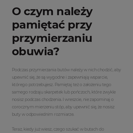
O czym należy
pamiętać przy
przymierzaniu
obuwia?
Podczas przymierzania butów należy w nich chodzić, aby
upewnić się, że są wygodne i zapewniają wsparcie,
którego potrzebujesz. Pamiętaj też o założeniu tego
samego rodzaju skarpetek lub pończoch, które zwykle
nosisz podczas chodzenia. I wreszcie, nie zapominaj o
corocznym mierzeniu stóp, aby upewnić się, że nosisz
buty w odpowiednim rozmiarze.
Teraz, kiedy już wiesz, czego szukać w butach do