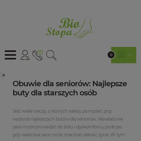
0
Start
Obuwie dla seniorów: Najlepsze
buty dla starszych osób
24
MAJ
Jest wiele rzeczy, o których należy pomyśleć przy
wyborze najlepszych butów dla seniorów. Niewłaściwa
para może prowadzić do bólu i dyskomfortu, podczas
gdy właściwa para może znacznie ułatwić życie. W tym