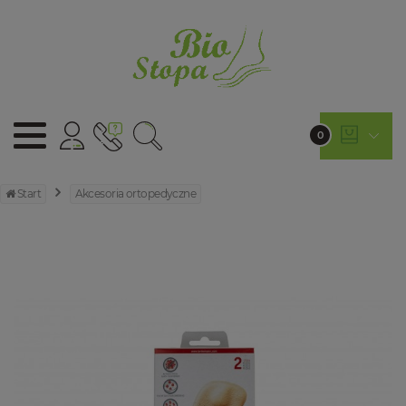
0
Start
Akcesoria ortopedyczne