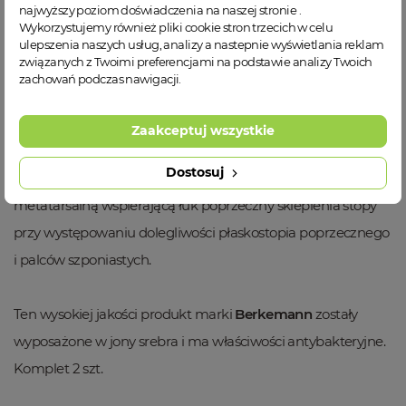
najwyższy poziom doświadczenia na naszej stronie .
Wykorzystujemy również pliki cookie stron trzecich w celu
- 14 dniowe prawo zwrotu
ulepszenia naszych usług, analizy a nastepnie wyświetlania reklam
związanych z Twoimi preferencjami na podstawie analizy Twoich
zachowań podczas nawigacji.
Zaakceptuj wszystkie
OPIS PRODUKTU
Dostosuj
Berkemann 08243
. Wkładki na przodostopie z pelotą
metatarsalną wspierającą łuk poprzeczny sklepienia stopy
przy występowaniu dolegliwości płaskostopia poprzecznego
i palców szponiastych.
Ten wysokiej jakości produkt marki
Berkemann
zostały
wyposażone w jony srebra i ma właściwości antybakteryjne.
Komplet 2 szt.