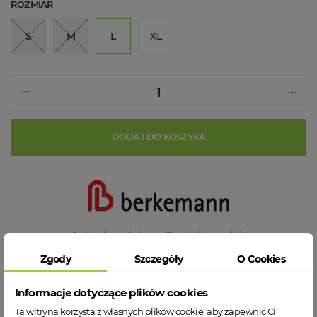
ROZMIAR
S
M
L
XL
DODAJ DO KOSZYKA
Napisz opinię
Zapytaj o produkt
Zgody
Szczegóły
O Cookies
- wysyłka 1 - 2 dni robocze
Informacje dotyczące plików cookies
Ta witryna korzysta z własnych plików cookie, aby zapewnić Ci
- darmowa dostawa od 199 zł