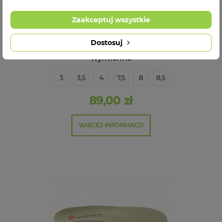
Zaakceptuj wszystkie
Dostosuj
Berkemann Melbourne 00997-661 wkładki
wymienne
3
3,5
4
7,5
8
8,5
89,00 zł
WIĘCEJ INFORMACJI