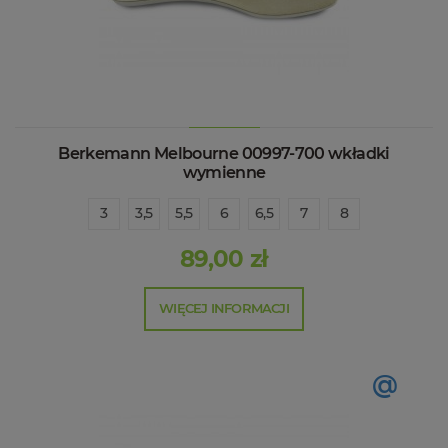
Berkemann Melbourne 00997-700 wkładki
wymienne
3
3,5
5,5
6
6,5
7
8
89,00 zł
WIĘCEJ INFORMACJI
@