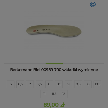
@
Berkemann Biel 00989-700 wkładki wymienne
6
6,5
7
7,5
8
8,5
9
9,5
10
10,5
11
11,5
12
89,00 zł