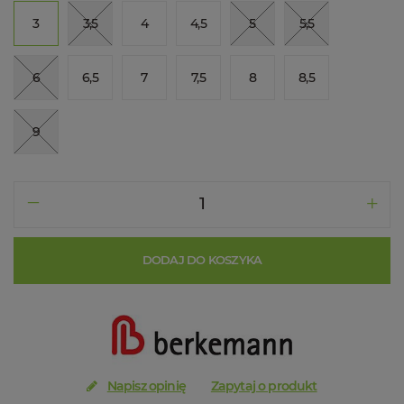
3
3,5
4
4,5
5
5,5
6
6,5
7
7,5
8
8,5
9
DODAJ DO KOSZYKA
Napisz opinię
Zapytaj o produkt