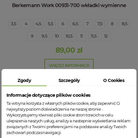
Berkemann Work 00931-700 wkładki wymienne
3,5
4
4,5
5,5
6
6,5
7
7,5
8
8,5
9
9,5
10
10,5
11
11,5
12
89,00 zł
WIĘCEJ INFORMACJI
Zgody
Szczegóły
O Cookies
Informacje dotyczące plików cookies
Ta witryna korzysta z własnych plików cookie, aby zapewnić Ci
najwyższy poziom doświadczenia na naszej stronie .
Wykorzystujemy również pliki cookie stron trzecich w celu
ulepszenia naszych usług, analizy a nastepnie wyświetlania reklam
związanych z Twoimi preferencjami na podstawie analizy Twoich
zachowań podczas nawigacji.