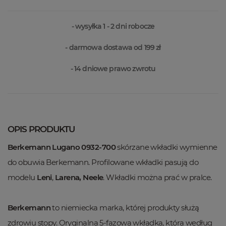
- wysyłka 1 - 2 dni robocze
- darmowa dostawa od 199 zł
- 14 dniowe prawo zwrotu
OPIS PRODUKTU
Berkemann Lugano 0932-700
skórzane wkładki wymienne
do obuwia Berkemann. Profilowane wkładki pasują do
modelu
Leni
,
Larena, Neele
. Wkładki można prać w pralce.
Berkemann
to niemiecka marka, której produkty służą
zdrowiu stopy. Oryginalna 5-fazowa wkładka, która według