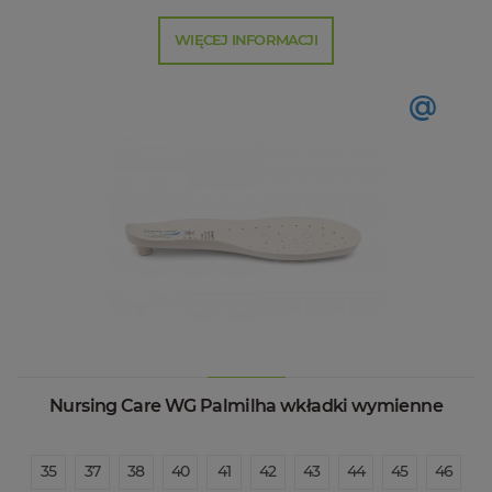
WIĘCEJ INFORMACJI
@
Nursing Care WG Palmilha wkładki wymienne
35
37
38
40
41
42
43
44
45
46