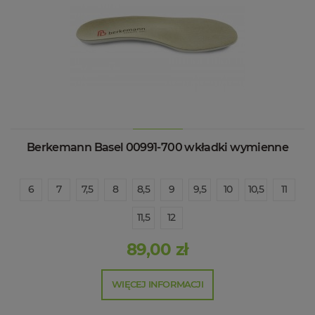
Berkemann Basel 00991-700 wkładki wymienne
6
7
7,5
8
8,5
9
9,5
10
10,5
11
11,5
12
89,00 zł
WIĘCEJ INFORMACJI