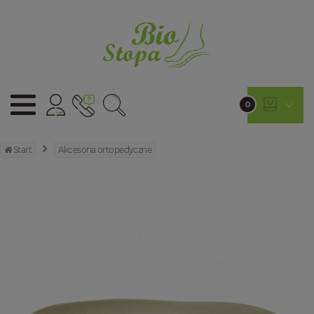
0
Start
Akcesoria ortopedyczne