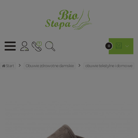
0
Start
Obuwie zdrowotne damskie
obuwie tekstylne i domowe