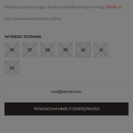
Najniższa cena w ciągu 30 dni przed aktualną promocją:
139,00 zł
Najniższa cena produktu
z dnia
WYBIERZ ROZMIAR
36
37
38
39
40
41
42
POWIADOM MNIE O DOSTĘPNOŚCI