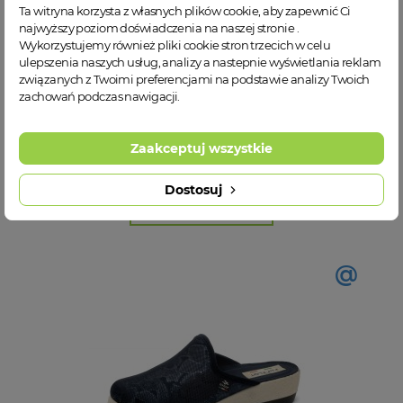
Ta witryna korzysta z własnych plików cookie, aby zapewnić Ci
najwyższy poziom doświadczenia na naszej stronie .
Wykorzystujemy również pliki cookie stron trzecich w celu
ulepszenia naszych usług, analizy a nastepnie wyświetlania reklam
Fly flot L8 X68 PD TAUPE damskie klapki
związanych z Twoimi preferencjami na podstawie analizy Twoich
zachowań podczas nawigacji.
39
41
Zaakceptuj wszystkie
129,00 zł
Dostosuj
WIĘCEJ INFORMACJI
@