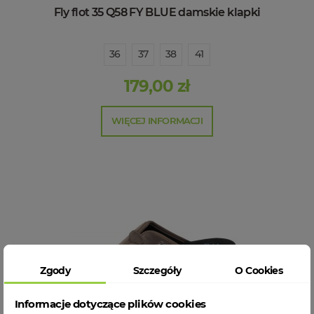
Fly flot 35 Q58 FY BLUE damskie klapki
36
37
38
41
179,00 zł
WIĘCEJ INFORMACJI
Zgody
Szczegóły
O Cookies
Informacje dotyczące plików cookies