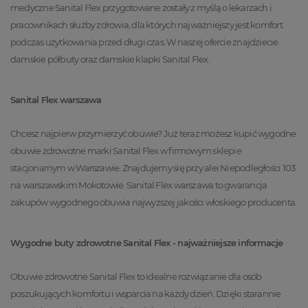
medyczne Sanital Flex przygotowane zostały z myślą o lekarzach i
pracownikach służby zdrowia, dla których najważniejszy jest komfort
podczas użytkowania przed długi czas. W naszej ofercie znajdziecie
damskie półbuty oraz damskie klapki Sanital Flex.
Sanital Flex warszawa
Chcesz najpierw przymierzyć obuwie? Już teraz możesz kupić wygodne
obuwie zdrowotne marki Sanital Flex w firmowym
sklepie
stacjonarnym
w Warszawie. Znajdujemy się przy alei Niepodległości 103
na warszawskim Mokotowie. Sanital Flex warszawa to gwarancja
zakupów wygodnego obuwia najwyższej jakości włoskiego producenta.
Wygodne buty zdrowotne Sanital Flex - najważniejsze informacje
Obuwie zdrowotne Sanital Flex to idealne rozwiązanie dla osób
poszukujących komfortu i wsparcia na każdy dzień. Dzięki starannie