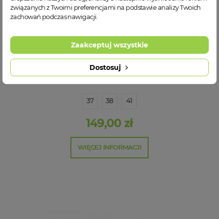
związanych z Twoimi preferencjami na podstawie analizy Twoich
zachowań podczas nawigacji.
Zaakceptuj wszystkie
Dostosuj
Sanital Flex 7900-19 damskie kapcie
37
38
41
149,00 zł
WIĘCEJ INFORMACJI