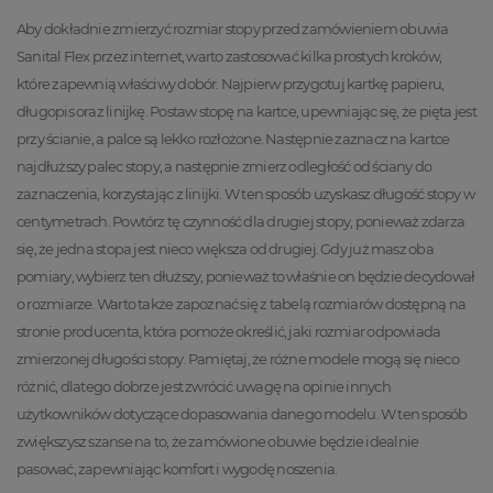
Aby dokładnie zmierzyć rozmiar stopy przed zamówieniem obuwia
Sanital Flex przez internet, warto zastosować kilka prostych kroków,
które zapewnią właściwy dobór. Najpierw przygotuj kartkę papieru,
długopis oraz linijkę. Postaw stopę na kartce, upewniając się, że pięta jest
przy ścianie, a palce są lekko rozłożone. Następnie zaznacz na kartce
najdłuższy palec stopy, a następnie zmierz odległość od ściany do
zaznaczenia, korzystając z linijki. W ten sposób uzyskasz długość stopy w
centymetrach. Powtórz tę czynność dla drugiej stopy, ponieważ zdarza
się, że jedna stopa jest nieco większa od drugiej. Gdy już masz oba
pomiary, wybierz ten dłuższy, ponieważ to właśnie on będzie decydował
o rozmiarze. Warto także zapoznać się z tabelą rozmiarów dostępną na
stronie producenta, która pomoże określić, jaki rozmiar odpowiada
zmierzonej długości stopy. Pamiętaj, że różne modele mogą się nieco
różnić, dlatego dobrze jest zwrócić uwagę na opinie innych
użytkowników dotyczące dopasowania danego modelu. W ten sposób
zwiększysz szanse na to, że zamówione obuwie będzie idealnie
pasować, zapewniając komfort i wygodę noszenia.