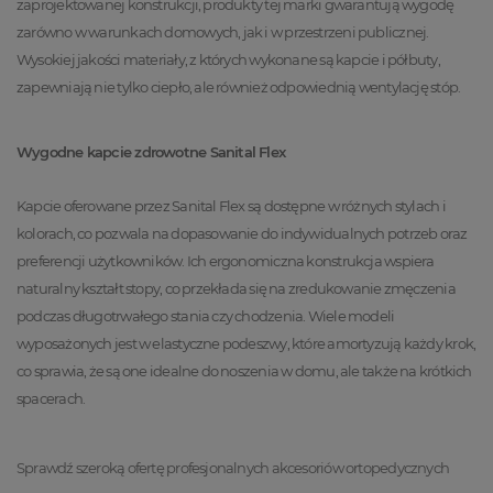
zaprojektowanej konstrukcji, produkty tej marki gwarantują wygodę
zarówno w warunkach domowych, jak i w przestrzeni publicznej.
Wysokiej jakości materiały, z których wykonane są kapcie i półbuty,
zapewniają nie tylko ciepło, ale również odpowiednią wentylację stóp.
Wygodne kapcie zdrowotne Sanital Flex
Kapcie oferowane przez Sanital Flex są dostępne w różnych stylach i
kolorach, co pozwala na dopasowanie do indywidualnych potrzeb oraz
preferencji użytkowników. Ich ergonomiczna konstrukcja wspiera
naturalny kształt stopy, co przekłada się na zredukowanie zmęczenia
podczas długotrwałego stania czy chodzenia. Wiele modeli
wyposażonych jest w elastyczne podeszwy, które amortyzują każdy krok,
co sprawia, że są one idealne do noszenia w domu, ale także na krótkich
spacerach.
Sprawdź szeroką ofertę profesjonalnych akcesoriów ortopedycznych