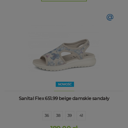
@
Sanital Flex 651.99 beige damskie sandały
36
38
39
41