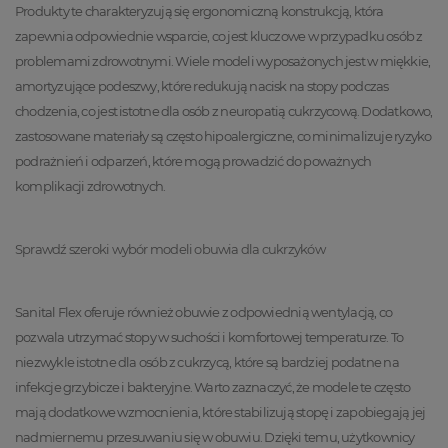
Produkty te charakteryzują się ergonomiczną konstrukcją, która
zapewnia odpowiednie wsparcie, co jest kluczowe w przypadku osób z
problemami zdrowotnymi. Wiele modeli wyposażonych jest w miękkie,
amortyzujące podeszwy, które redukują nacisk na stopy podczas
chodzenia, co jest istotne dla osób z neuropatią cukrzycową. Dodatkowo,
zastosowane materiały są często hipoalergiczne, co minimalizuje ryzyko
podrażnień i odparzeń, które mogą prowadzić do poważnych
komplikacji zdrowotnych.
Sprawdź szeroki wybór modeli obuwia dla cukrzyków
Sanital Flex oferuje również obuwie z odpowiednią wentylacją, co
pozwala utrzymać stopy w suchości i komfortowej temperaturze. To
niezwykle istotne dla osób z cukrzycą, które są bardziej podatne na
infekcje grzybicze i bakteryjne. Warto zaznaczyć, że modele te często
mają dodatkowe wzmocnienia, które stabilizują stopę i zapobiegają jej
nadmiernemu przesuwaniu się w obuwiu. Dzięki temu, użytkownicy