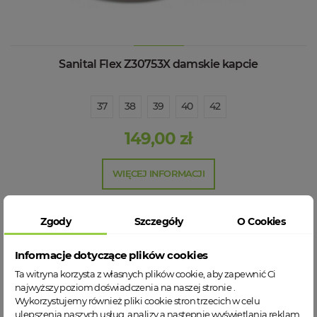
Sanital Flex Z30753X damskie kapcie
37
38
39
40
42
149,00 zł
WIĘCEJ INFORMACJI
Zgody
Szczegóły
O Cookies
Informacje dotyczące plików cookies
Ta witryna korzysta z własnych plików cookie, aby zapewnić Ci
najwyższy poziom doświadczenia na naszej stronie .
Wykorzystujemy również pliki cookie stron trzecich w celu
ulepszenia naszych usług, analizy a nastepnie wyświetlania reklam