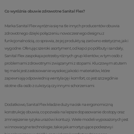
Co wyróżnia obuwie zdrowotne Sanital Flex?
Marka Sanital Flex wyróżnia się na tle innych producentów obuwia
zdrowotnego dzięki połączeniu nowoczesnego designu z
funkcjonalnością, co sprawia, że jej produkty są zarówno estetyczne, jak i
wygodne. Oferując szeroki asortyment, od kapci po półbuty i sandały,
Sanital Flex zaspokaja potrzeby różnych grup klientów, w tym osób z
problemami zdrowotnymi związanymi z stopami. Kluczowym atutem
tej marki jest zastosowanie wysokiej jakości materiałów, które
zapewniają odpowiednią wentylację i komfort, co jest szczególnie
istotne dla osób z cukrzycą czy innymi schorzeniami.
Dodatkowo, Sanital Flex kładzie duży nacisk na ergonomiczną
konstrukcję obuwia, co pozwala na lepsze dopasowanie do stopy oraz
zmniejszenie ryzyka urazów i kontuzji. Wiele modeli wyposażonych jest
w innowacyjne technologie, takie jak amortyzujące podeszwy i