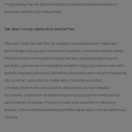
mogą cieszyć się nie tylko komfortem, ale także bezpieczeństwem
podczas codziennych aktywności.
Jak dbać o buty zdrowotne Sanital Flex
Obuwie marki Sanital Flex, ze względu na zastosowane materiały i
technologie, zazwyczaj można prać w pralce, co stanowi istotną zaletę.
Przed praniem warto jednak zapoznać się z etykietą dołączoną do
produktu, ponieważ nie wszystkie modele mogą być prane w ten sam
sposób. Najlepiej stosować delikatny cykl prania oraz niską temperaturę,
aby uniknąć uszkodzenia materiałów. Dodatkowo, przed
umieszczeniem obuwia w pralce, dobrze jest usunąć wkładki i
sznurówki, co pozwoli na dokładniejsze wyczyszczenie wnętrza oraz
zachowanie ich jakości. Po praniu zaleca się suszenie w naturalny
sposób, z dala od bezpośredniego źródła ciepła, aby uniknąć deformacji
obuwia.