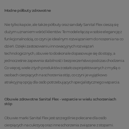
Modne półbuty zdrowotne
Nie tylko kapcie, ale także półbuty oraz sandały Sanital Flex cieszą się
dużym uznaniem wśród klientów. Te modele łączą w sobie elegancję z
funkcjonalnością, co czyni je idealnym rozwiązaniem do noszenia na co
dzień. Dzięki zastosowaniu innowacyjnych rozwiązań
technologicznych, obuwie to doskonale dopasowuje się do stopy, a
jednocześnie zapewnia stabilność i bezpieczeństwo podczas chodzenia.
Co więcej, wiele z tych produktów zostało zaprojektowanych z myślą o
osobach cierpiących na schorzenia stóp, co czyni je wyjątkowo
atrakcyjną opcją dla osób potrzebujących specjalistycznego wsparcia.
Obuwie zdrowotne Sanital Flex - wsparcie w wielu schorzeniach
stóp
Obuwie marki Sanital Flex jest szczególnie polecane dla osób
cierpiących na cukrzycę oraz inne schorzenia związane z stopami.