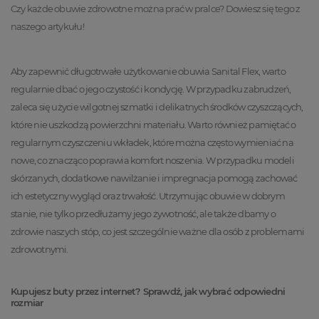
Czy każde obuwie zdrowotne można prać w pralce? Dowiesz się tego z
naszego artykułu!
Aby zapewnić długotrwałe użytkowanie obuwia Sanital Flex, warto
regularnie dbać o jego czystość i kondycję. W przypadku zabrudzeń,
zaleca się użycie wilgotnej szmatki i delikatnych środków czyszczących,
które nie uszkodzą powierzchni materiału. Warto również pamiętać o
regularnym czyszczeniu wkładek, które można często wymieniać na
nowe, co znacząco poprawia komfort noszenia. W przypadku modeli
skórzanych, dodatkowe nawilżanie i impregnacja pomogą zachować
ich estetyczny wygląd oraz trwałość. Utrzymując obuwie w dobrym
stanie, nie tylko przedłużamy jego żywotność, ale także dbamy o
zdrowie naszych stóp, co jest szczególnie ważne dla osób z problemami
zdrowotnymi.
Kupujesz buty przez internet? Sprawdź, jak wybrać odpowiedni
rozmiar