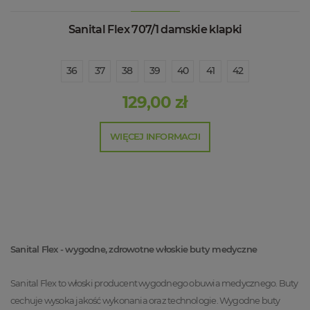
Sanital Flex 707/1 damskie klapki
36
37
38
39
40
41
42
129,00 zł
WIĘCEJ INFORMACJI
Sanital Flex - wygodne, zdrowotne włoskie buty medyczne
Sanital Flex to włoski producent wygodnego obuwia medycznego. Buty
cechuje wysoka jakość wykonania oraz technologie.
Wygodne buty